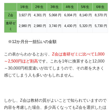
1年生
2年生
3年生
4年生
5年生
6年生
Z会
3,927 円
4,301 円
5,068 円
6,004 円
8,140 円
8,370 円
進研ゼ
2,980 円
2,980 円
3,740 円
4,430 円
5,320 円
5,730 円
ミ
※12か月分一括払いの金額
この表からわかるとおり、
Z会は進研ゼミに比べて1,000
～2,500円ほど割高
です。これを1年に換算すると12,000
～30,000円程度違いが出てしまうので、その差を大きく
感じてしまう人も多いかもしれません。
しかし、Z会は教材の質がよいことで知られていますので
内容を考慮した場合、多少高くなってもZ会を選択したほ