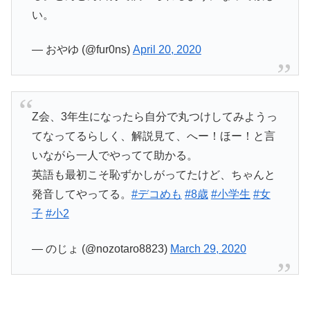
い。
— おやゆ (@fur0ns)
April 20, 2020
Z会、3年生になったら自分で丸つけしてみようっ
てなってるらしく、解説見て、へー！ほー！と言
いながら一人でやってて助かる。
英語も最初こそ恥ずかしがってたけど、ちゃんと
発音してやってる。
#デコめも
#8歳
#小学生
#女
子
#小2
— のじょ (@nozotaro8823)
March 29, 2020