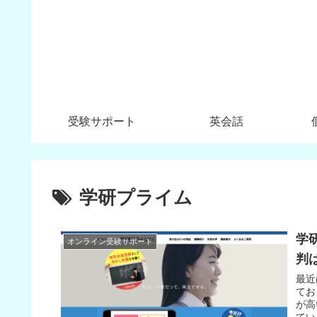
受験サポート
英会話
学研プライム
学
オンライン受験サポート
判
最近
てお
が高
てい