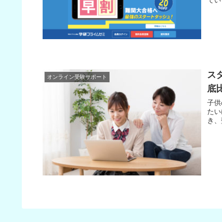
ス
オンライン受験サポート
底
子供
たい
き、